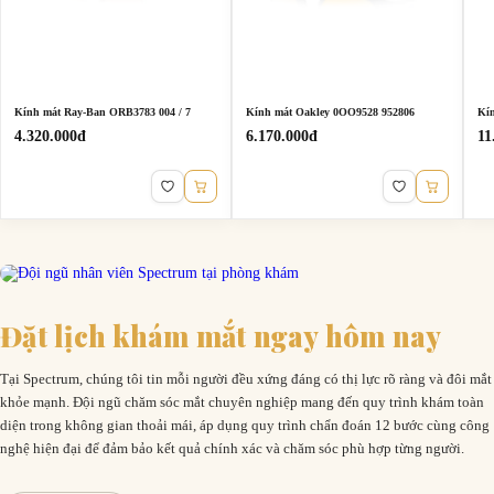
Kính mát Ray-Ban ORB3783 004 / 7
Kính mát Oakley 0OO9528 952806
Kí
4.320.000đ
6.170.000đ
11
MUA NGAY
MUA NGA
Đặt lịch khám mắt ngay hôm nay
Tại Spectrum, chúng tôi tin mỗi người đều xứng đáng có thị lực rõ ràng và đôi mắt
khỏe mạnh. Đội ngũ chăm sóc mắt chuyên nghiệp mang đến quy trình khám toàn
diện trong không gian thoải mái, áp dụng quy trình chẩn đoán 12 bước cùng công
nghệ hiện đại để đảm bảo kết quả chính xác và chăm sóc phù hợp từng người.