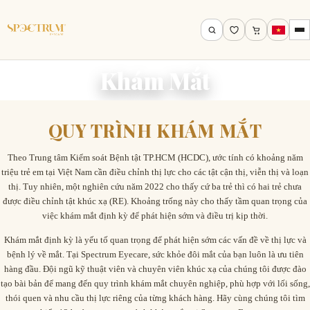
Khám Mắt
QUY TRÌNH KHÁM MẮT
Theo Trung tâm Kiểm soát Bệnh tật TP.HCM (HCDC), ước tính có khoảng năm
triệu trẻ em tại Việt Nam cần điều chỉnh thị lực cho các tật cận thị, viễn thị và loạn
thị. Tuy nhiên, một nghiên cứu năm 2022 cho thấy cứ ba trẻ thì có hai trẻ chưa
Tìm theo tên, mã gọng, thương hiệu…
được điều chỉnh tật khúc xạ (RE). Khoảng trống này cho thấy tầm quan trọng của
việc khám mắt định kỳ để phát hiện sớm và điều trị kịp thời.
Tìm kiếm
Khám mắt định kỳ là yếu tố quan trọng để phát hiện sớm các vấn đề về thị lực và
bệnh lý về mắt. Tại Spectrum Eyecare, sức khỏe đôi mắt của bạn luôn là ưu tiên
hàng đầu. Đội ngũ kỹ thuật viên và chuyên viên khúc xạ của chúng tôi được đào
tạo bài bản để mang đến quy trình khám mắt chuyên nghiệp, phù hợp với lối sống,
thói quen và nhu cầu thị lực riêng của từng khách hàng. Hãy cùng chúng tôi tìm