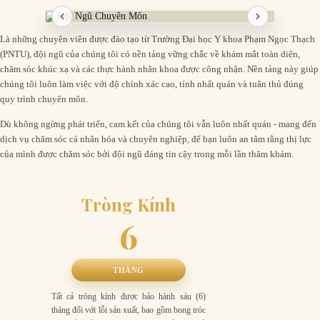
Khuyến nghị cá nhân hóa: Giải pháp phù hợp với lối sống, hoạt động hằng ngày
Tư vấn chăm sóc mắt đúng cách: Sức khỏe thị lực không chỉ nằm ở việc đo khám
và nhu cầu thị giác thực tế.
và chỉnh kính định kỳ, mà còn phụ thuộc lớn vào thói quen hằng ngày.
Tự tin với quyết định của mình: Lựa chọn đúng giúp bạn an tâm và hài lòng với
Là những chuyên viên được đào tạo từ Trường Đại học Y khoa Phạm Ngọc Thạch
khoản đầu tư cho thị lực.
(PNTU), đội ngũ của chúng tôi có nền tảng vững chắc về khám mắt toàn diện,
chăm sóc khúc xạ và các thực hành nhãn khoa được công nhận. Nền tảng này giúp
chúng tôi luôn làm việc với độ chính xác cao, tính nhất quán và tuân thủ đúng
quy trình chuyên môn.
Dù không ngừng phát triển, cam kết của chúng tôi vẫn luôn nhất quán - mang đến
dịch vụ chăm sóc cá nhân hóa và chuyên nghiệp, để bạn luôn an tâm rằng thị lực
của mình được chăm sóc bởi đội ngũ đáng tin cậy trong mỗi lần thăm khám.
Tròng Kính
6
THÁNG
Tất cả tròng kính được bảo hành sáu (6)
tháng đối với lỗi sản xuất, bao gồm bong tróc