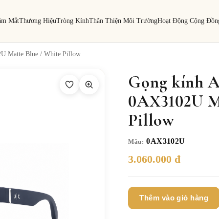
ám Mắt
Thương Hiệu
Tròng Kính
Thân Thiện Môi Trường
Hoạt Động Cộng Đồn
 Matte Blue / White Pillow
Gọng kính A
0AX3102U Ma
Pillow
0AX3102U
Mẫu:
3.060.000 đ
Thêm vào giỏ hàng