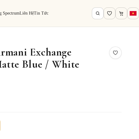
g Spectrum
Liên Hệ
Tin Tức
rmani Exchange
tte Blue / White