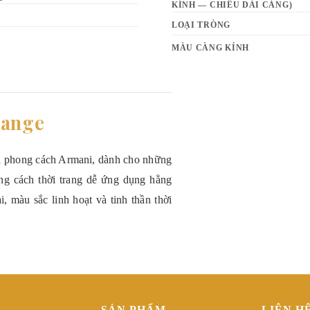
KÍNH — CHIỀU DÀI CÀNG)
LOẠI TRÒNG
MÀU CÀNG KÍNH
hange
ủa phong cách Armani, dành cho những
hong cách thời trang dễ ứng dụng hằng
, màu sắc linh hoạt và tinh thần thời
SẢN PHẨM
LIÊN H