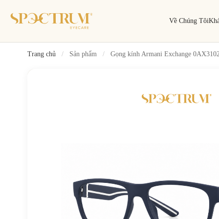
Về Chúng Tôi
Kh
Trang chủ
/
Sản phẩm
/
Gọng kính Armani Exchange 0AX3102U
Tìm kiếm
Tìm theo tên, mã gọng, thương hiệu…