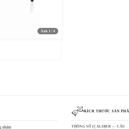
Ảnh 1 / 4
KÍCH THƯỚC SẢN PH
g nhám
THÔNG SỐ (CALIBER — CẦU