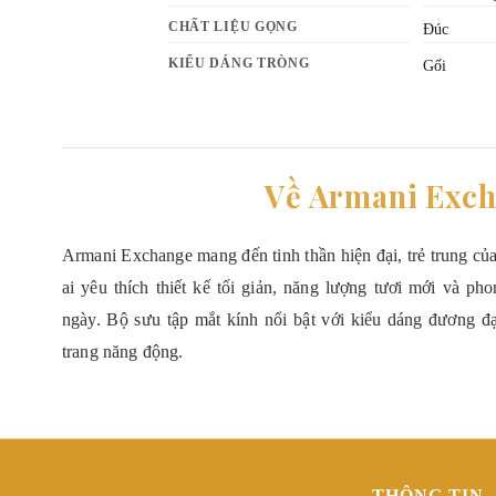
CHẤT LIỆU GỌNG
Đúc
KIỂU DÁNG TRÒNG
Gối
Về Armani Exc
Armani Exchange mang đến tinh thần hiện đại, trẻ trung c
ai yêu thích thiết kế tối giản, năng lượng tươi mới và p
ngày. Bộ sưu tập mắt kính nổi bật với kiểu dáng đương đại
trang năng động.
THÔNG TIN