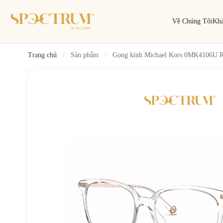
Về Chúng Tôi
Kh
Trang chủ
/
Sản phẩm
/
Gọng kính Michael Kors 0MK4106U R
Tìm kiếm
Tìm theo tên, mã gọng, thương hiệu…