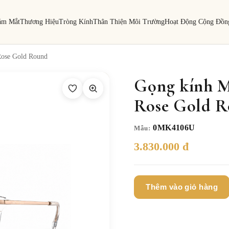
ám Mắt
Thương Hiệu
Tròng Kính
Thân Thiện Môi Trường
Hoạt Động Cộng Đồn
ose Gold Round
Gọng kính 
Rose Gold 
0MK4106U
Mẫu:
3.830.000 đ
Thêm vào giỏ hàng