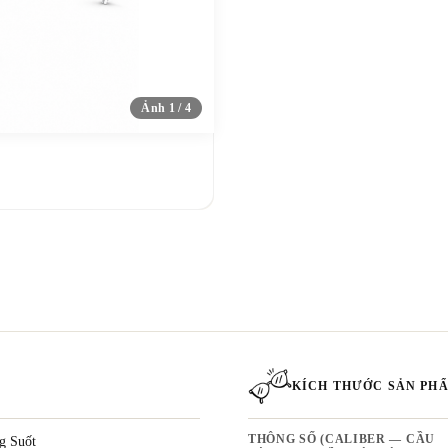
Ảnh 1 / 4
KÍCH THƯỚC SẢN PH
g Suốt
THÔNG SỐ (CALIBER — CẦU