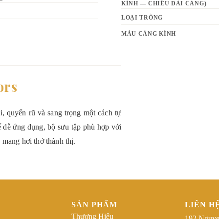
KÍNH — CHIỀU DÀI CÀNG)
LOẠI TRÒNG
MÀU CÀNG KÍNH
ors
ại, quyến rũ và sang trọng một cách tự
kế dễ ứng dụng, bộ sưu tập phù hợp với
 mang hơi thở thành thị.
SẢN PHẨM
LIÊN H
Thương Hiệu
192 Nguye