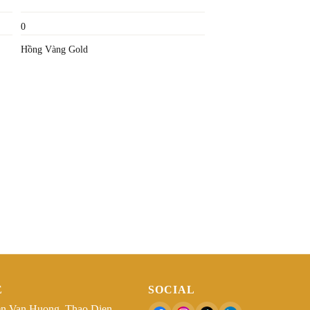
0
Hồng Vàng Gold
Ệ
SOCIAL
n Van Huong, Thao Dien,