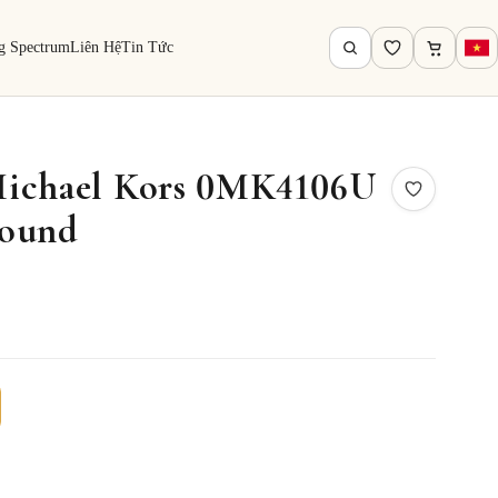
g Spectrum
Liên Hệ
Tin Tức
Michael Kors 0MK4106U
Round