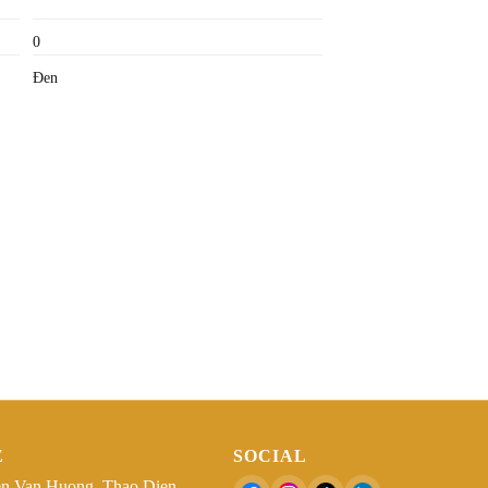
0
Đen
Ệ
SOCIAL
n Van Huong, Thao Dien,