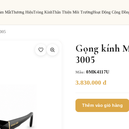
ám Mắt
Thương Hiệu
Tròng Kính
Thân Thiện Môi Trường
Hoạt Động Cộng Đồn
005
Gọng kính M
3005
0MK4117U
Mẫu:
3.830.000 đ
Thêm vào giỏ hàng