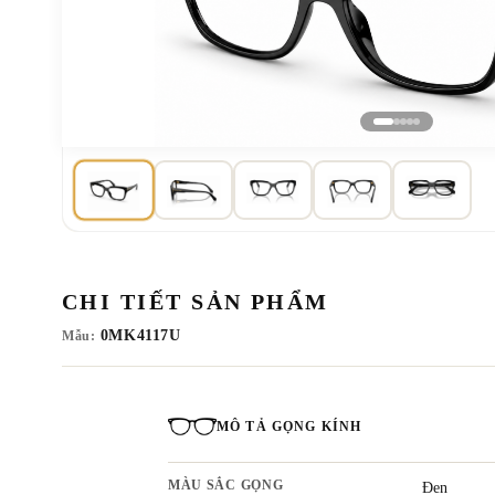
CHI TIẾT SẢN PHẨM
0MK4117U
Mẫu:
MÔ TẢ GỌNG KÍNH
MÀU SẮC GỌNG
Đen