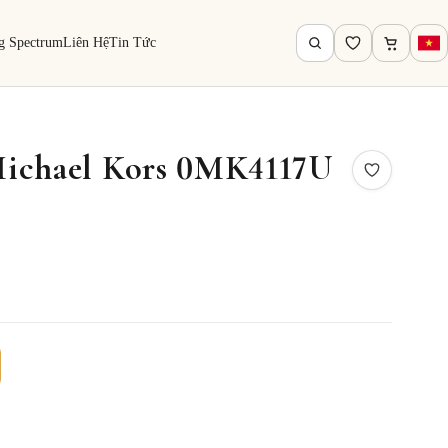
g Spectrum
Liên Hệ
Tin Tức
ichael Kors 0MK4117U