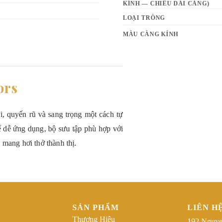
KÍNH — CHIỀU DÀI CÀNG)
LOẠI TRÒNG
MÀU CÀNG KÍNH
ors
ại, quyến rũ và sang trọng một cách tự
kế dễ ứng dụng, bộ sưu tập phù hợp với
 mang hơi thở thành thị.
SẢN PHẨM
LIÊN H
Thương Hiệu
192 Nguye