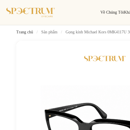
Về Chúng Tôi
Kh
Trang chủ
/
Sản phẩm
/
Gọng kính Michael Kors 0MK4117U 3
Tìm kiếm
Tìm theo tên, mã gọng, thương hiệu…