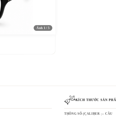
Ảnh 1 / 5
KÍCH THƯỚC SẢN PH
THÔNG SỐ (CALIBER — CẦU