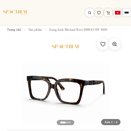
Trang chủ
/
Sản phẩm
/
Gọng kính Michael Kors 0MK4119F 3006
Tìm theo tên, mã gọng, thương hiệu…
Tìm kiếm
Ảnh 1 / 4