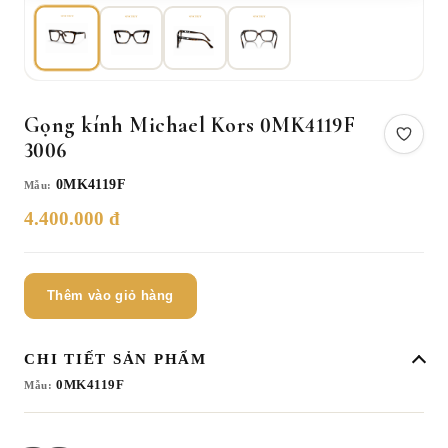
Gọng kính Michael Kors 0MK4119F
3006
0MK4119F
Mẫu:
4.400.000 đ
Thêm vào giỏ hàng
CHI TIẾT SẢN PHẨM
0MK4119F
Mẫu: