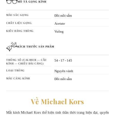
MÔ TẢ GỌNG KÍNH
MÀU SẮC GỌNG
Đồi mồi sẫm
CHẤT LIỆU GỌNG
Acetate
KIỂU DÁNG TRÒNG
Vuông
KÍCH THƯỚC SẢN PHẨM
THÔNG SỐ (CALIBER — CẦU
54 - 17 - 145
KÍNH — CHIỀU DÀI CÀNG)
LOẠI TRÒNG
Nguyên vành
MÀU CÀNG KÍNH
Đồi mồi sẫm
Về Michael Kors
Mắt kính Michael Kors thể hiện tinh thần thời trang hiện đại, quyến