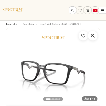
Trang chủ
/
Sản phẩm
/
Gọng kính Oakley 0OX8162 816201
Tìm theo tên, mã gọng, thương hiệu…
Tìm kiếm
Ảnh 1 / 8