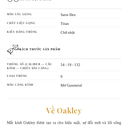
MÀU SẮC GỌNG
Satin Đen
CHẤT LIỆU GỌNG
Titan
KIỂU DÁNG TRÒNG
Chữ nhật
KÍCH THƯỚC SẢN PHẨM
THÔNG SỐ (CALIBER — CẦU
54 - 19 - 132
KÍNH — CHIỀU DÀI CÀNG)
LOẠI TRÒNG
0
MÀU CÀNG KÍNH
Mờ Gunmetal
Về Oakley
Mắt kính Oakley được tạo ra cho hiệu suất, sự đổi mới và lối sống