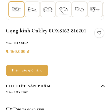
Gọng kính Oakley 0OX8162 816201
0OX8162
Mẫu:
9.460.000 đ
Thêm vào giỏ hàng
CHI TIẾT SẢN PHẨM
0OX8162
Mẫu:
MÔ TẢ GỌNG KÍNH