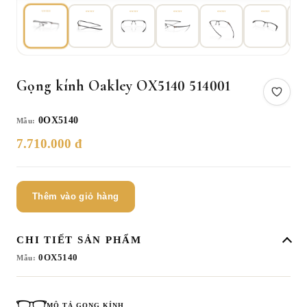
Gọng kính Oakley OX5140 514001
0OX5140
Mẫu:
7.710.000 đ
Thêm vào giỏ hàng
CHI TIẾT SẢN PHẨM
0OX5140
Mẫu:
MÔ TẢ GỌNG KÍNH