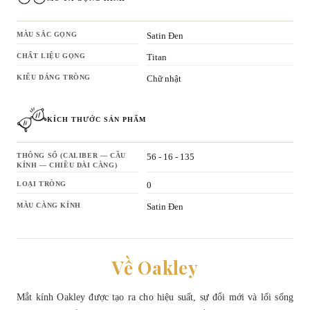
MÀU SẮC GỌNG
Satin Đen
CHẤT LIỆU GỌNG
Titan
KIỂU DÁNG TRÒNG
Chữ nhật
KÍCH THƯỚC SẢN PHẨM
THÔNG SỐ (CALIBER — CẦU
56 - 16 - 135
KÍNH — CHIỀU DÀI CÀNG)
LOẠI TRÒNG
0
MÀU CÀNG KÍNH
Satin Đen
Về Oakley
Mắt kính Oakley được tạo ra cho hiệu suất, sự đổi mới và lối sống