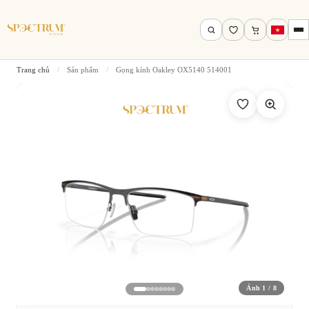
Trang chủ
/
Sản phẩm
/
Gọng kính Oakley OX5140 514001
Tìm theo tên, mã gọng, thương hiệu…
Tìm kiếm
Ảnh 1 / 8