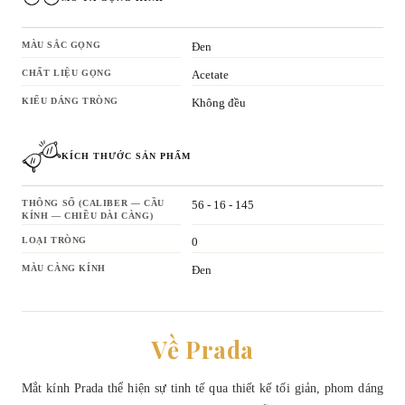
MÀU SẮC GỌNG
Đen
CHẤT LIỆU GỌNG
Acetate
KIỂU DÁNG TRÒNG
Không đều
KÍCH THƯỚC SẢN PHẨM
THÔNG SỐ (CALIBER — CẦU
56 - 16 - 145
KÍNH — CHIỀU DÀI CÀNG)
LOẠI TRÒNG
0
MÀU CÀNG KÍNH
Đen
Về Prada
Mắt kính Prada thể hiện sự tinh tế qua thiết kế tối giản, phom dáng