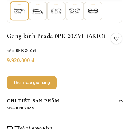
Gọng kính Prada 0PR 20ZVF 16K1O1
0PR 20ZVF
Mẫu:
9.920.000 đ
Thêm vào giỏ hàng
CHI TIẾT SẢN PHẨM
0PR 20ZVF
Mẫu:
MÔ TẢ GỌNG KÍNH