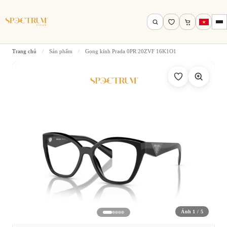
Trang chủ
/
Sản phẩm
/
Gọng kính Prada 0PR 20ZVF 16K1O1
Tìm theo tên, mã gọng, thương hiệu…
Tìm kiếm
Ảnh 1 / 5