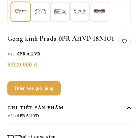
Gọng kính Prada 0PR A11VD 18N1O1
0PR A11VD
Mẫu:
9.920.000 đ
Thêm vào giỏ hàng
CHI TIẾT SẢN PHẨM
0PR A11VD
Mẫu:
MÔ TẢ GỌNG KÍNH