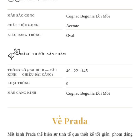
MÀU SẮC GỌNG
Cognac Begonia Đồi Mồi
CHẤT LIỆU GỌNG
Acetate
KIỂU DÁNG TRÒNG
Oval
KÍCH THƯỚC SẢN PHẨM
THÔNG SỐ (CALIBER — CẦU
49 - 22 - 145
KÍNH — CHIỀU DÀI CÀNG)
LOẠI TRÒNG
0
MÀU CÀNG KÍNH
Cognac Begonia Đồi Mồi
Về Prada
Mắt kính Prada thể hiện sự tinh tế qua thiết kế tối giản, phom dáng