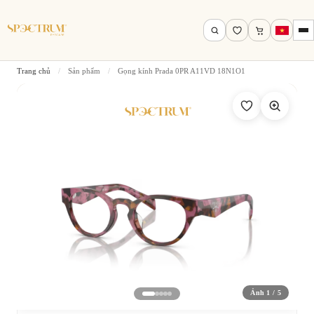
Trang chủ
/
Sản phẩm
/
Gọng kính Prada 0PR A11VD 18N1O1
Tìm theo tên, mã gọng, thương hiệu…
Tìm kiếm
Ảnh 1 / 5