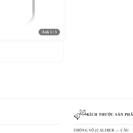
Ảnh 1 / 5
KÍCH THƯỚC SẢN PH
THÔNG SỐ (CALIBER — CẦU