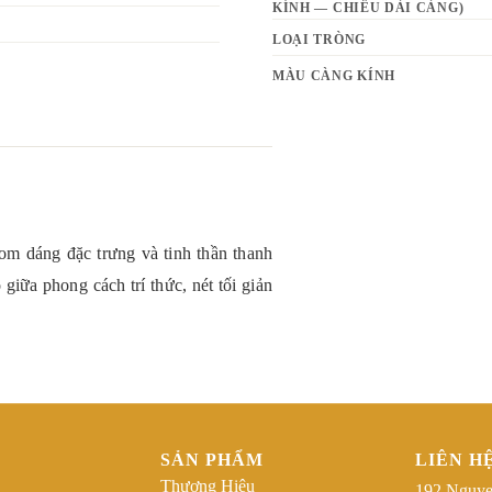
KÍNH — CHIỀU DÀI CÀNG)
LOẠI TRÒNG
MÀU CÀNG KÍNH
phom dáng đặc trưng và tinh thần thanh
giữa phong cách trí thức, nét tối giản
SẢN PHẨM
LIÊN H
Thương Hiệu
192 Nguye