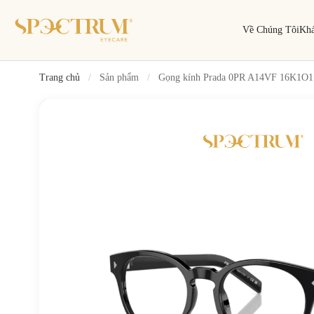
Về Chúng Tôi
Kh
Trang chủ
/
Sản phẩm
/
Gọng kính Prada 0PR A14VF 16K1O1
Tìm kiếm
Tìm theo tên, mã gọng, thương hiệu…