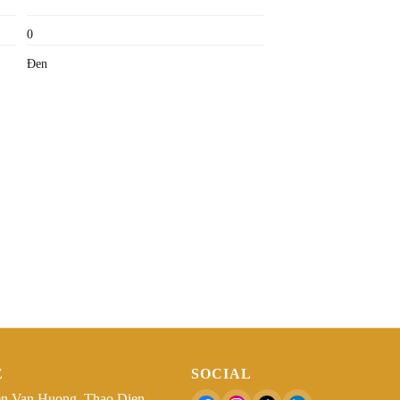
0
Đen
Ệ
SOCIAL
n Van Huong, Thao Dien,