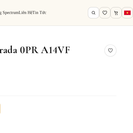
g Spectrum
Liên Hệ
Tin Tức
Prada 0PR A14VF