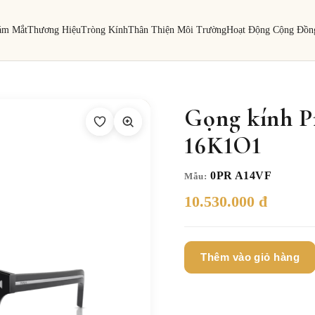
ám Mắt
Thương Hiệu
Tròng Kính
Thân Thiện Môi Trường
Hoạt Động Cộng Đồn
Gọng kính 
16K1O1
0PR A14VF
Mẫu:
10.530.000 đ
Thêm vào giỏ hàng