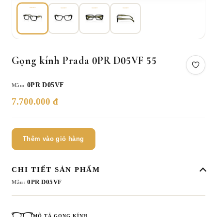
Gọng kính Prada 0PR D05VF 55
0PR D05VF
Mẫu:
7.700.000 đ
Thêm vào giỏ hàng
CHI TIẾT SẢN PHẨM
0PR D05VF
Mẫu:
MÔ TẢ GỌNG KÍNH