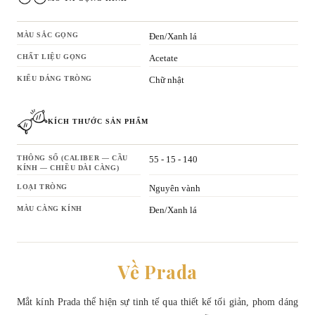
MÀU SẮC GỌNG
Đen/Xanh lá
CHẤT LIỆU GỌNG
Acetate
KIỂU DÁNG TRÒNG
Chữ nhật
KÍCH THƯỚC SẢN PHẨM
THÔNG SỐ (CALIBER — CẦU
55 - 15 - 140
KÍNH — CHIỀU DÀI CÀNG)
LOẠI TRÒNG
Nguyên vành
MÀU CÀNG KÍNH
Đen/Xanh lá
Về Prada
Mắt kính Prada thể hiện sự tinh tế qua thiết kế tối giản, phom dáng