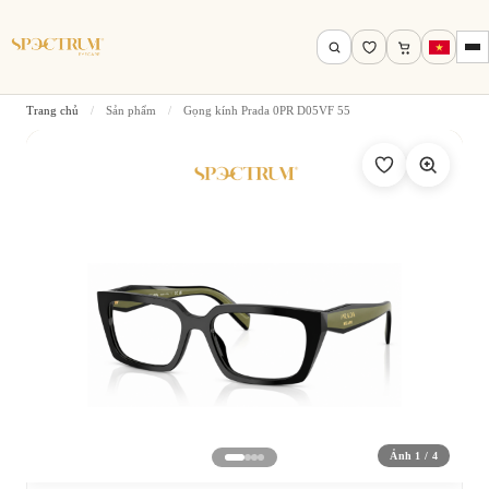
Trang chủ
/
Sản phẩm
/
Gọng kính Prada 0PR D05VF 55
Tìm theo tên, mã gọng, thương hiệu…
Tìm kiếm
Ảnh 1 / 4