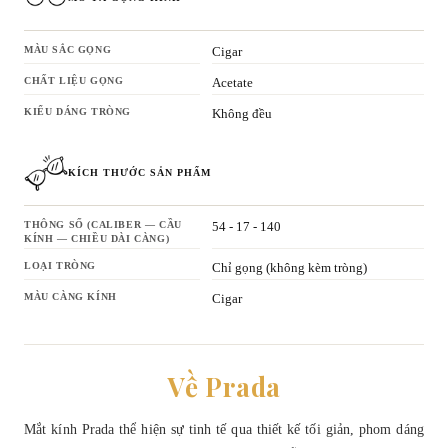
MÀU SẮC GỌNG
Cigar
CHẤT LIỆU GỌNG
Acetate
KIỂU DÁNG TRÒNG
Không đều
KÍCH THƯỚC SẢN PHẨM
THÔNG SỐ (CALIBER — CẦU
54 - 17 - 140
KÍNH — CHIỀU DÀI CÀNG)
LOẠI TRÒNG
Chỉ gọng (không kèm tròng)
MÀU CÀNG KÍNH
Cigar
Về Prada
Mắt kính Prada thể hiện sự tinh tế qua thiết kế tối giản, phom dáng