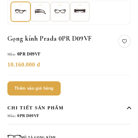
Gọng kính Prada 0PR D09VF
0PR D09VF
Mẫu:
10.160.000 đ
Thêm vào giỏ hàng
CHI TIẾT SẢN PHẨM
0PR D09VF
Mẫu:
MÔ TẢ GỌNG KÍNH