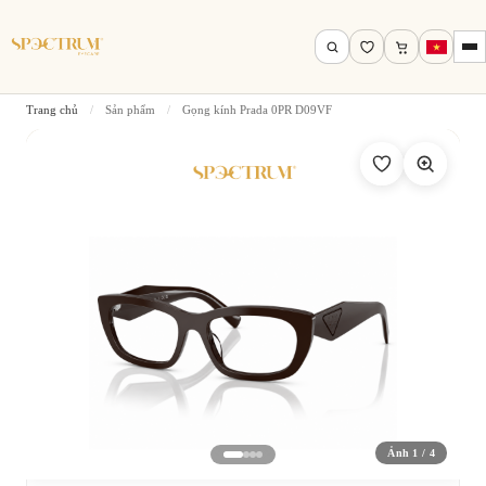
Trang chủ
/
Sản phẩm
/
Gọng kính Prada 0PR D09VF
Tìm theo tên, mã gọng, thương hiệu…
Tìm kiếm
Ảnh 1 / 4