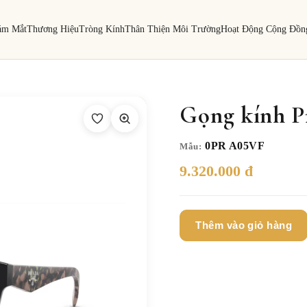
ám Mắt
Thương Hiệu
Tròng Kính
Thân Thiện Môi Trường
Hoạt Động Cộng Đồn
Gọng kính P
0PR A05VF
Mẫu:
9.320.000 đ
Thêm vào giỏ hàng