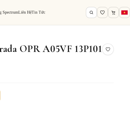
g Spectrum
Liên Hệ
Tin Tức
rada OPR A05VF 13P101