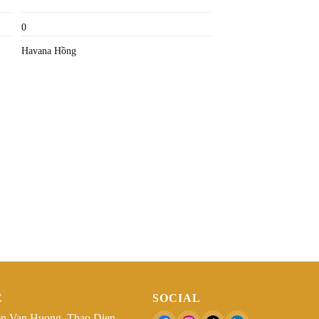
0
Havana Hồng
Ệ
SOCIAL
n Van Huong, Thao Dien,