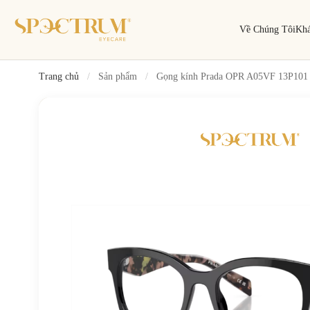
Về Chúng Tôi
Kh
Trang chủ
/
Sản phẩm
/
Gọng kính Prada OPR A05VF 13P101
Tìm kiếm
Tìm theo tên, mã gọng, thương hiệu…