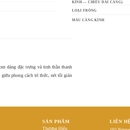
KÍNH — CHIỀU DÀI CÀNG)
LOẠI TRÒNG
MÀU CÀNG KÍNH
phom dáng đặc trưng và tinh thần thanh
giữa phong cách trí thức, nét tối giản
SẢN PHẨM
LIÊN H
Thương Hiệu
192 Nguye