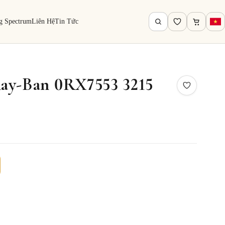
g Spectrum
Liên Hệ
Tin Tức
ay-Ban 0RX7553 3215