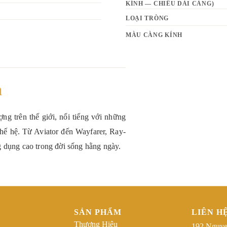
KÍNH — CHIỀU DÀI CÀNG)
LOẠI TRÒNG
MÀU CÀNG KÍNH
n
ng trên thế giới, nổi tiếng với những
thế hệ. Từ Aviator đến Wayfarer, Ray-
g dụng cao trong đời sống hằng ngày.
SẢN PHẨM
LIÊN H
Thương Hiệu
192 Nguye