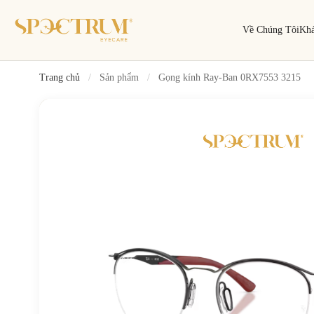
Về Chúng Tôi
Kh
Trang chủ
/
Sản phẩm
/
Gọng kính Ray-Ban 0RX7553 3215
Tìm kiếm
Tìm theo tên, mã gọng, thương hiệu…