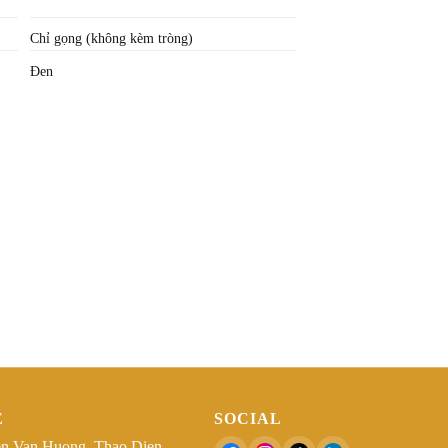
Chỉ gọng (không kèm tròng)
Đen
Ệ
SOCIAL
n Van Huong, Thao Dien,