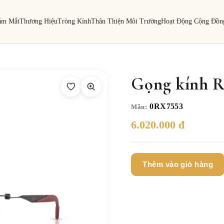
ám Mắt
Thương Hiệu
Tròng Kính
Thân Thiện Môi Trường
Hoạt Động Cộng Đồn
Gọng kính R
0RX7553
Mẫu:
6.020.000 đ
Thêm vào giỏ hàng