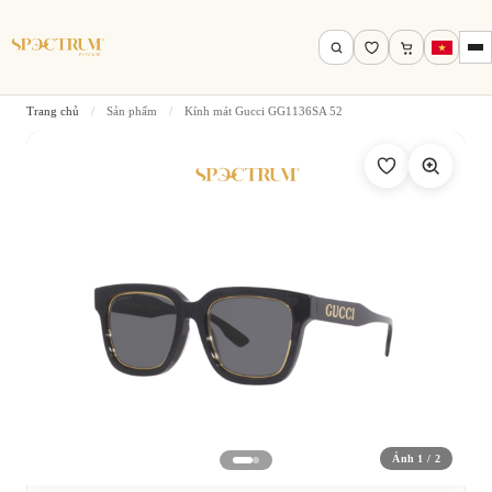
Trang chủ
/
Sản phẩm
/
Kính mát Gucci GG1136SA 52
Tìm theo tên, mã gọng, thương hiệu…
Tìm kiếm
Ảnh 1 / 2