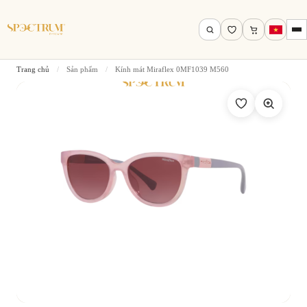
Trang chủ
/
Sản phẩm
/
Kính mát Miraflex 0MF1039 M560
Tìm theo tên, mã gọng, thương hiệu…
Tìm kiếm