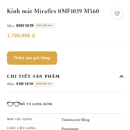
Kính mát Miraflex 0MF1039 M560
0MF1039
Mẫu:
KÍNH TRẺ EM
1.780.000 đ
Thêm vào giỏ hàng
CHI TIẾT SẢN PHẨM
0MF1039
Mẫu:
KÍNH TRẺ EM
MÔ TẢ GỌNG KÍNH
MÀU SẮC GỌNG
Translucent Hồng
CHẤT LIỆU GỌNG
Propionate