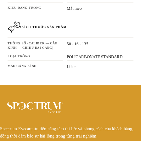
KIỂU DÁNG TRÒNG
Mắt mèo
KÍCH THƯỚC SẢN PHẨM
THÔNG SỐ (CALIBER — CẦU
50 - 16 - 135
KÍNH — CHIỀU DÀI CÀNG)
LOẠI TRÒNG
POLICARBONATE STANDARD
MÀU CÀNG KÍNH
Lilac
Spectrum Eyecare ưu tiên nâng tầm thị lực và phong cách của khách hàng,
đồng thời đảm bảo sự hài lòng trong từng trải nghiệm.