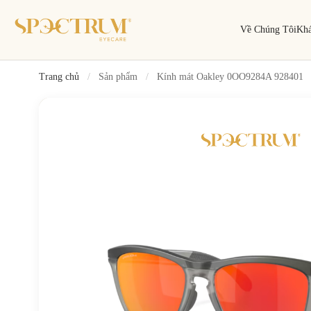
Về Chúng Tôi
Kh
Trang chủ
/
Sản phẩm
/
Kính mát Oakley 0OO9284A 928401
Tìm kiếm
Tìm theo tên, mã gọng, thương hiệu…