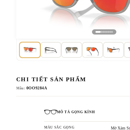
CHI TIẾT SẢN PHẨM
0OO9284A
Mẫu:
MÔ TẢ GỌNG KÍNH
MÀU SẮC GỌNG
Mờ Xám S