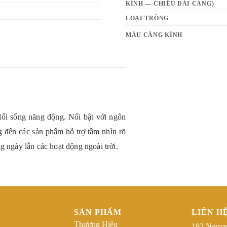
KÍNH — CHIỀU DÀI CÀNG)
LOẠI TRÒNG
MÀU CÀNG KÍNH
 lối sống năng động. Nổi bật với ngôn
g đến các sản phẩm hỗ trợ tầm nhìn rõ
g ngày lẫn các hoạt động ngoài trời.
SẢN PHẨM
LIÊN H
Thương Hiệu
192 Nguye