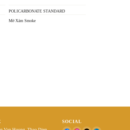
POLICARBONATE STANDARD
Mờ Xám Smoke
Ệ
SOCIAL
n Van Huong, Thao Dien,