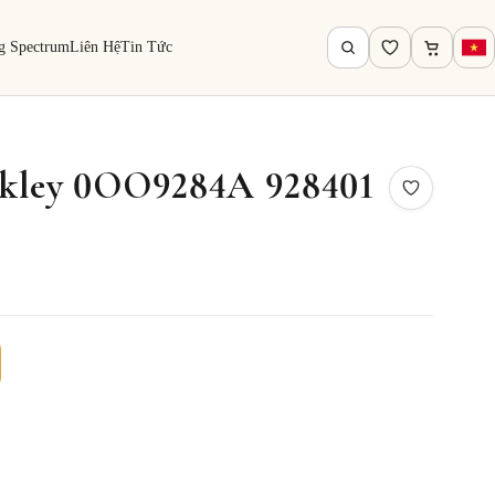
g Spectrum
Liên Hệ
Tin Tức
akley 0OO9284A 928401