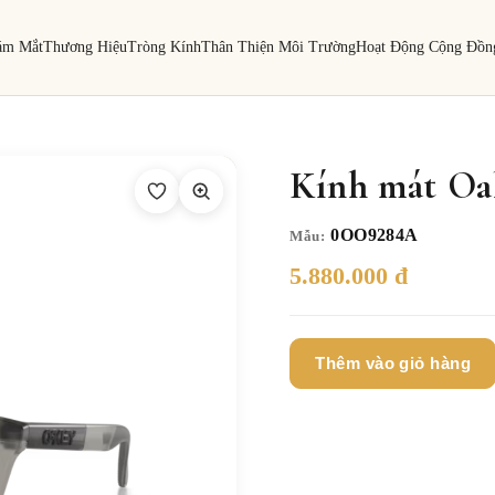
ám Mắt
Thương Hiệu
Tròng Kính
Thân Thiện Môi Trường
Hoạt Động Cộng Đồn
Kính mát O
0OO9284A
Mẫu:
5.880.000 đ
Thêm vào giỏ hàng