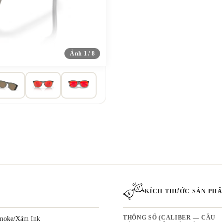
Ảnh 1 / 8
KÍCH THƯỚC SẢN PH
moke/Xám Ink
THÔNG SỐ (CALIBER — CẦU