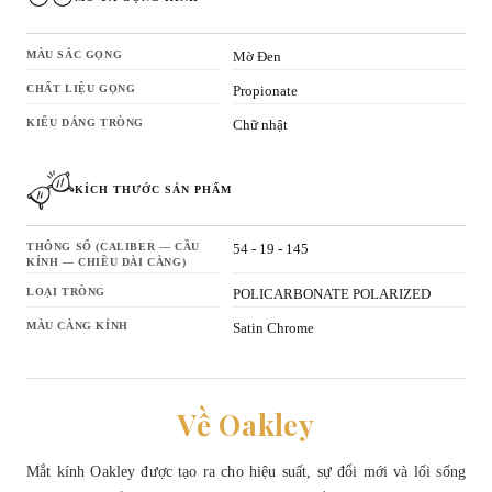
MÀU SẮC GỌNG
Mờ Đen
CHẤT LIỆU GỌNG
Propionate
KIỂU DÁNG TRÒNG
Chữ nhật
KÍCH THƯỚC SẢN PHẨM
THÔNG SỐ (CALIBER — CẦU
54 - 19 - 145
KÍNH — CHIỀU DÀI CÀNG)
LOẠI TRÒNG
POLICARBONATE POLARIZED
MÀU CÀNG KÍNH
Satin Chrome
Về Oakley
Mắt kính Oakley được tạo ra cho hiệu suất, sự đổi mới và lối sống