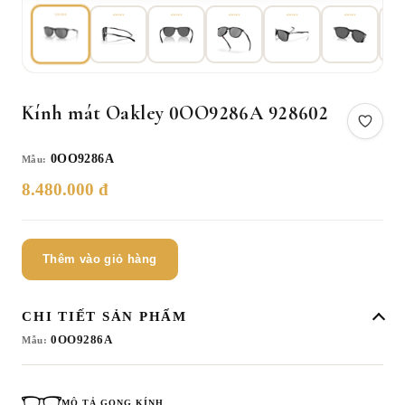
Kính mát Oakley 0OO9286A 928602
0OO9286A
Mẫu:
8.480.000 đ
Thêm vào giỏ hàng
CHI TIẾT SẢN PHẨM
0OO9286A
Mẫu:
MÔ TẢ GỌNG KÍNH