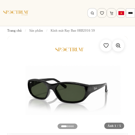
Trang chủ
/
Sản phẩm
/
Kính mát Ray Ban 0RB2016 59
Tìm theo tên, mã gọng, thương hiệu…
Tìm kiếm
Ảnh 1 / 5