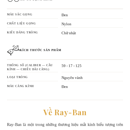
MÀU SẮC GỌNG
Đen
CHẤT LIỆU GỌNG
Nylon
KIỂU DÁNG TRÒNG
Chữ nhật
KÍCH THƯỚC SẢN PHẨM
THÔNG SỐ (CALIBER — CẦU
59 - 17 - 125
KÍNH — CHIỀU DÀI CÀNG)
LOẠI TRÒNG
Nguyên vành
MÀU CÀNG KÍNH
Đen
Về Ray-Ban
Ray-Ban là một trong những thương hiệu mắt kính biểu tượng trên