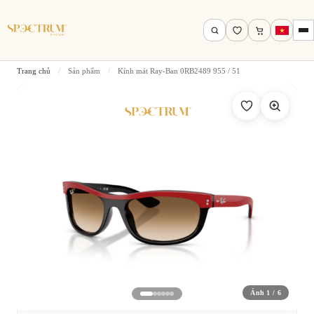
Trang chủ
/
Sản phẩm
/
Kính mát Ray-Ban 0RB2489 955 / 51
Tìm theo tên, mã gọng, thương hiệu…
Tìm kiếm
Ảnh 1 / 6