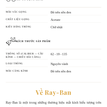
MÀU SẮC GỌNG
Đỏ trên nền đen
CHẤT LIỆU GỌNG
Acetate
KIỂU DÁNG TRÒNG
Chữ nhật
KÍCH THƯỚC SẢN PHẨM
THÔNG SỐ (CALIBER — CẦU
62 - 19 - 135
KÍNH — CHIỀU DÀI CÀNG)
LOẠI TRÒNG
Nguyên vành
MÀU CÀNG KÍNH
Đỏ trên nền đen
Về Ray-Ban
Ray-Ban là một trong những thương hiệu mắt kính biểu tượng trên