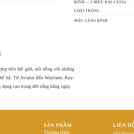
KÍNH — CHIỀU DÀI CÀNG)
LOẠI TRÒNG
MÀU CÀNG KÍNH
n
ng trên thế giới, nổi tiếng với những
thế hệ. Từ Aviator đến Wayfarer, Ray-
g dụng cao trong đời sống hằng ngày.
SẢN PHẨM
LIÊN H
Thương Hiệu
192 Nguye