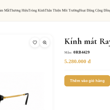
ám Mắt
Thương Hiệu
Tròng Kính
Thân Thiện Môi Trường
Hoạt Động Cộng Đồn
Kính mát Ra
0RB4429
Mẫu:
5.280.000 đ
Thêm vào giỏ hàng