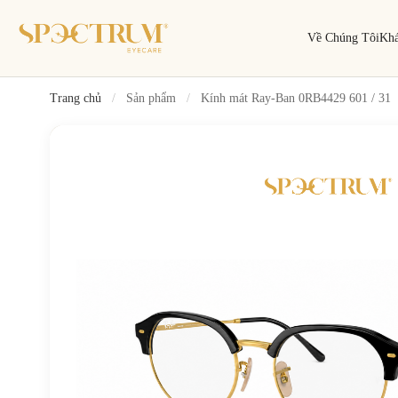
Về Chúng Tôi
Kh
Trang chủ
/
Sản phẩm
/
Kính mát Ray-Ban 0RB4429 601 / 31
Tìm kiếm
Tìm theo tên, mã gọng, thương hiệu…