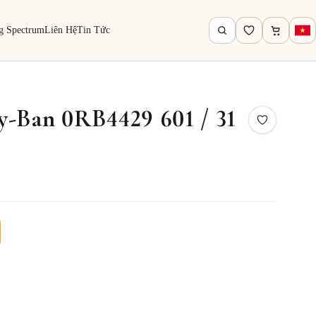
g Spectrum
Liên Hệ
Tin Tức
y-Ban 0RB4429 601 / 31