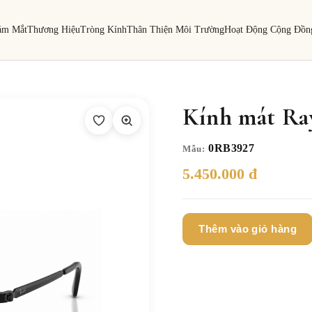
ám Mắt
Thương Hiệu
Tròng Kính
Thân Thiện Môi Trường
Hoạt Động Cộng Đồn
Kính mát Ra
0RB3927
Mẫu:
5.450.000 đ
Thêm vào giỏ hàng