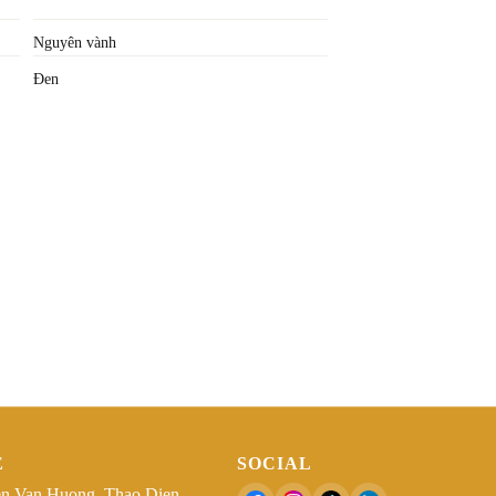
Nguyên vành
Đen
Ệ
SOCIAL
n Van Huong, Thao Dien,