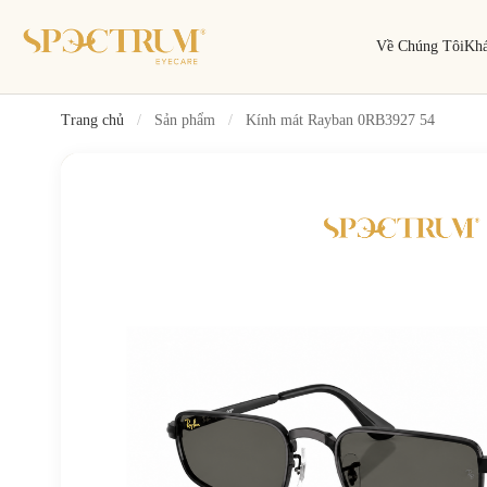
Về Chúng Tôi
Kh
Trang chủ
/
Sản phẩm
/
Kính mát Rayban 0RB3927 54
Tìm kiếm
Tìm theo tên, mã gọng, thương hiệu…