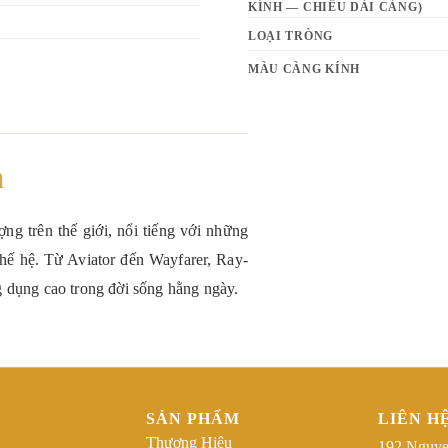
KÍNH — CHIỀU DÀI CÀNG)
LOẠI TRÒNG
MÀU CÀNG KÍNH
n
ng trên thế giới, nổi tiếng với những
thế hệ. Từ Aviator đến Wayfarer, Ray-
g dụng cao trong đời sống hằng ngày.
SẢN PHẨM
LIÊN H
Thương Hiệu
192 Nguye