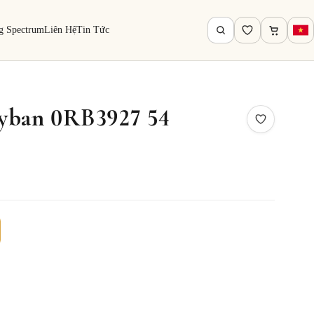
g Spectrum
Liên Hệ
Tin Tức
yban 0RB3927 54