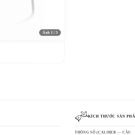
Ảnh 1 / 5
KÍCH THƯỚC SẢN PH
THÔNG SỐ (CALIBER — CẦU