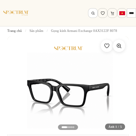
Trang chủ
/
Sản phẩm
/
Gọng kính Armani Exchange 0AX3122F 8078
Tìm theo tên, mã gọng, thương hiệu…
Tìm kiếm
Ảnh 1 / 5