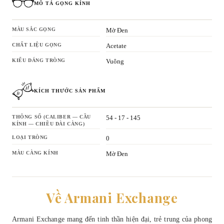
MÔ TẢ GỌNG KÍNH
MÀU SẮC GỌNG
Mờ Đen
CHẤT LIỆU GỌNG
Acetate
KIỂU DÁNG TRÒNG
Vuông
KÍCH THƯỚC SẢN PHẨM
THÔNG SỐ (CALIBER — CẦU
54 - 17 - 145
KÍNH — CHIỀU DÀI CÀNG)
LOẠI TRÒNG
0
MÀU CÀNG KÍNH
Mờ Đen
Về Armani Exchange
Armani Exchange mang đến tinh thần hiện đại, trẻ trung của phong