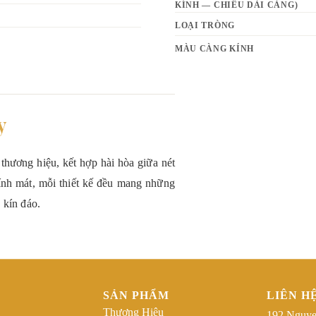
KÍNH — CHIỀU DÀI CÀNG)
LOẠI TRÒNG
MÀU CÀNG KÍNH
y
thương hiệu, kết hợp hài hòa giữa nét
kính mát, mỗi thiết kế đều mang những
g kín đáo.
SẢN PHẨM
LIÊN H
Thương Hiệu
192 Nguye