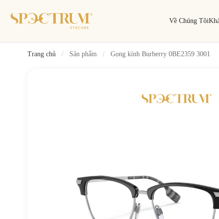
Về Chúng Tôi
Kh
Trang chủ
/
Sản phẩm
/
Gọng kính Burberry 0BE2359 3001
Tìm kiếm
Tìm theo tên, mã gọng, thương hiệu…