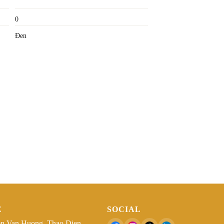
0
Đen
Ệ
SOCIAL
n Van Huong, Thao Dien,