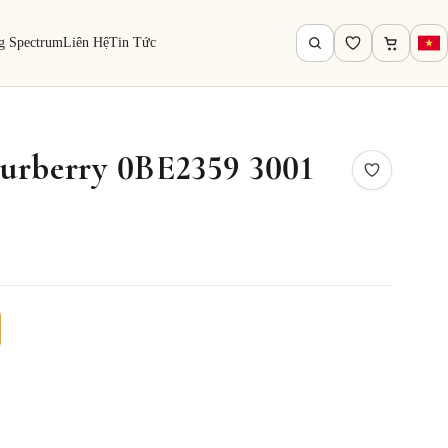
g Spectrum
Liên Hệ
Tin Tức
urberry 0BE2359 3001