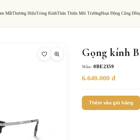
ám Mắt
Thương Hiệu
Tròng Kính
Thân Thiện Môi Trường
Hoạt Động Cộng Đồn
Gọng kính B
0BE2359
Mẫu:
6.640.000 đ
Thêm vào giỏ hàng