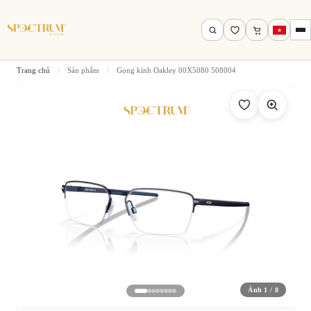
Trang chủ
/
Sản phẩm
/
Gọng kính Oakley 00X5080 508004
Tìm theo tên, mã gọng, thương hiệu…
Tìm kiếm
Ảnh 1 / 8