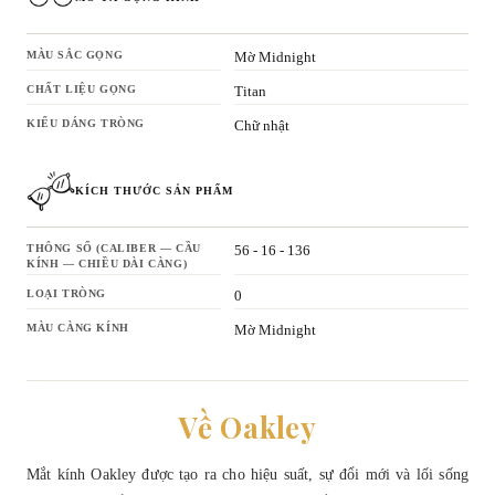
MÀU SẮC GỌNG
Mờ Midnight
CHẤT LIỆU GỌNG
Titan
KIỂU DÁNG TRÒNG
Chữ nhật
KÍCH THƯỚC SẢN PHẨM
THÔNG SỐ (CALIBER — CẦU
56 - 16 - 136
KÍNH — CHIỀU DÀI CÀNG)
LOẠI TRÒNG
0
MÀU CÀNG KÍNH
Mờ Midnight
Về Oakley
Mắt kính Oakley được tạo ra cho hiệu suất, sự đổi mới và lối sống