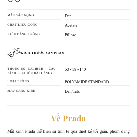
MÀU SẮC GỌNG
Đen
CHẤT LIỆU GỌNG
Acetate
KIỂU DÁNG TRÒNG
Pillow
KÍCH THƯỚC SẢN PHẨM
THÔNG SỐ (CALIBER — CẦU
53 - 19 - 140
KÍNH — CHIỀU DÀI CÀNG)
LOẠI TRÒNG
POLYAMIDE STANDARD
MÀU CÀNG KÍNH
Đen/Talc
Về Prada
Mắt kính Prada thể hiện sự tinh tế qua thiết kế tối giản, phom dáng