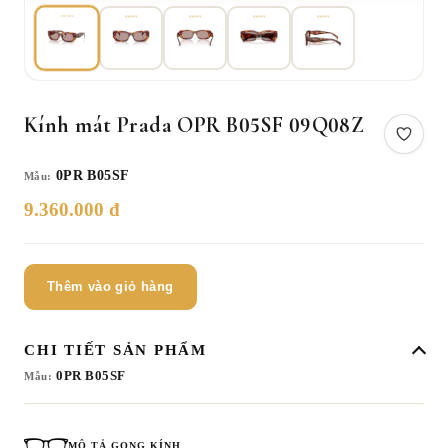
Kính mát Prada OPR B05SF 09Q08Z
0PR B05SF
Mẫu:
9.360.000 đ
Thêm vào giỏ hàng
CHI TIẾT SẢN PHẨM
0PR B05SF
Mẫu:
MÔ TẢ GỌNG KÍNH