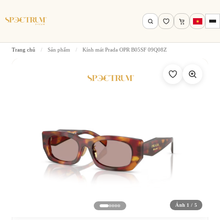
Trang chủ
/
Sản phẩm
/
Kính mát Prada OPR B05SF 09Q08Z
Tìm theo tên, mã gọng, thương hiệu…
Tìm kiếm
Ảnh 1 / 5