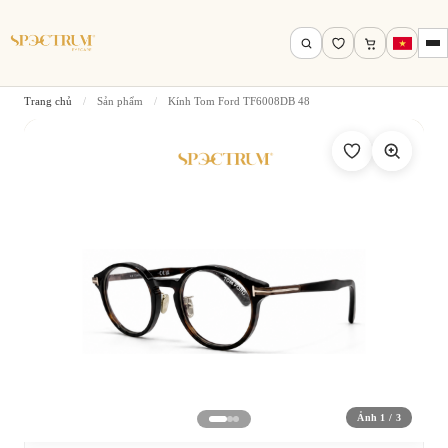
Trang chủ
/
Sản phẩm
/
Kính Tom Ford TF6008DB 48
Tìm theo tên, mã gọng, thương hiệu…
Tìm kiếm
Ảnh 1 / 3